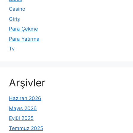
Casino
Giriş
Para Çekme
Para Yatırma
Tv
Arşivler
Haziran 2026
Mayıs 2026
Eylül 2025
Temmuz 2025