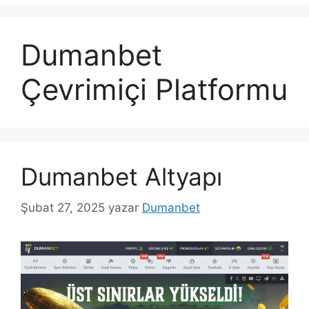
Dumanbet
Çevrimiçi Platformu
Dumanbet Altyapı
Şubat 27, 2025
yazar
Dumanbet