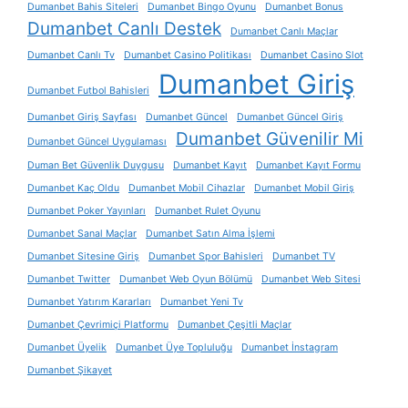
Dumanbet Bahis Siteleri
Dumanbet Bingo Oyunu
Dumanbet Bonus
Dumanbet Canlı Destek
Dumanbet Canlı Maçlar
Dumanbet Canlı Tv
Dumanbet Casino Politikası
Dumanbet Casino Slot
Dumanbet Giriş
Dumanbet Futbol Bahisleri
Dumanbet Giriş Sayfası
Dumanbet Güncel
Dumanbet Güncel Giriş
Dumanbet Güvenilir Mi
Dumanbet Güncel Uygulaması
Duman Bet Güvenlik Duygusu
Dumanbet Kayıt
Dumanbet Kayıt Formu
Dumanbet Kaç Oldu
Dumanbet Mobil Cihazlar
Dumanbet Mobil Giriş
Dumanbet Poker Yayınları
Dumanbet Rulet Oyunu
Dumanbet Sanal Maçlar
Dumanbet Satın Alma İşlemi
Dumanbet Sitesine Giriş
Dumanbet Spor Bahisleri
Dumanbet TV
Dumanbet Twitter
Dumanbet Web Oyun Bölümü
Dumanbet Web Sitesi
Dumanbet Yatırım Kararları
Dumanbet Yeni Tv
Dumanbet Çevrimiçi Platformu
Dumanbet Çeşitli Maçlar
Dumanbet Üyelik
Dumanbet Üye Topluluğu
Dumanbet İnstagram
Dumanbet Şikayet