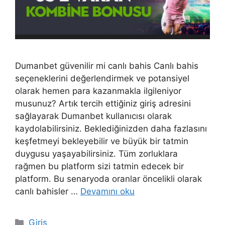
Dumanbet güvenilir mi canlı bahis Canlı bahis
seçeneklerini değerlendirmek ve potansiyel
olarak hemen para kazanmakla ilgileniyor
musunuz? Artık tercih ettiğiniz giriş adresini
sağlayarak Dumanbet kullanıcısı olarak
kaydolabilirsiniz. Beklediğinizden daha fazlasını
keşfetmeyi bekleyebilir ve büyük bir tatmin
duygusu yaşayabilirsiniz. Tüm zorluklara
rağmen bu platform sizi tatmin edecek bir
platform. Bu senaryoda oranlar öncelikli olarak
canlı bahisler …
Devamını oku
Kategoriler
Giriş