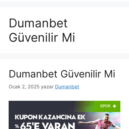
Dumanbet
Güvenilir Mi
Dumanbet Güvenilir Mi
Ocak 2, 2025
yazar
Dumanbet