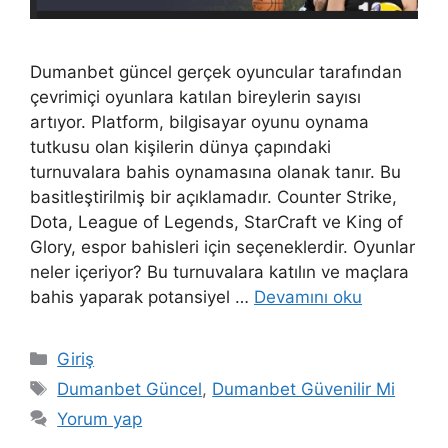
Dumanbet güncel gerçek oyuncular tarafından
çevrimiçi oyunlara katılan bireylerin sayısı
artıyor. Platform, bilgisayar oyunu oynama
tutkusu olan kişilerin dünya çapındaki
turnuvalara bahis oynamasına olanak tanır. Bu
basitleştirilmiş bir açıklamadır. Counter Strike,
Dota, League of Legends, StarCraft ve King of
Glory, espor bahisleri için seçeneklerdir. Oyunlar
neler içeriyor? Bu turnuvalara katılın ve maçlara
bahis yaparak potansiyel …
Devamını oku
Kategoriler
Giriş
Etiketler
Dumanbet Güncel
,
Dumanbet Güvenilir Mi
Yorum yap