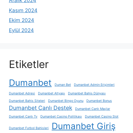
Aralık 2024
Kasım 2024
Ekim 2024
Eylül 2024
Etiketler
Dumanbet
Duman Bet
Dumanbet Admin Erişimleri
Dumanbet Adresi
Dumanbet Altyapı
Dumanbet Bahis Dünyası
Dumanbet Bahis Siteleri
Dumanbet Bingo Oyunu
Dumanbet Bonus
Dumanbet Canlı Destek
Dumanbet Canlı Maçlar
Dumanbet Canlı Tv
Dumanbet Casino Politikası
Dumanbet Casino Slot
Dumanbet Giriş
Dumanbet Futbol Bahisleri