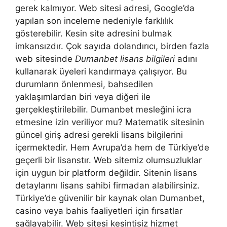
gerek kalmıyor. Web sitesi adresi, Google’da
yapılan son inceleme nedeniyle farklılık
gösterebilir. Kesin site adresini bulmak
imkansızdır. Çok sayıda dolandırıcı, birden fazla
web sitesinde
Dumanbet lisans bilgileri
adını
kullanarak üyeleri kandırmaya çalışıyor. Bu
durumların önlenmesi, bahsedilen
yaklaşımlardan biri veya diğeri ile
gerçekleştirilebilir. Dumanbet mesleğini icra
etmesine izin veriliyor mu? Matematik sitesinin
güncel giriş adresi gerekli lisans bilgilerini
içermektedir. Hem Avrupa’da hem de Türkiye’de
geçerli bir lisanstır. Web sitemiz olumsuzluklar
için uygun bir platform değildir. Sitenin lisans
detaylarını lisans sahibi firmadan alabilirsiniz.
Türkiye’de güvenilir bir kaynak olan Dumanbet,
casino veya bahis faaliyetleri için fırsatlar
sağlayabilir. Web sitesi kesintisiz hizmet