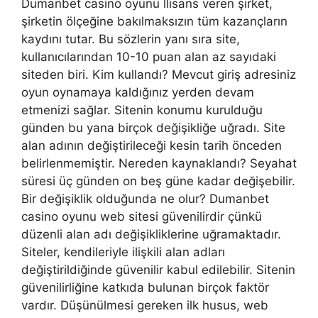
Dumanbet casino oyunu llisans veren şirket,
şirketin ölçeğine bakılmaksızın tüm kazançların
kaydını tutar. Bu sözlerin yanı sıra site,
kullanıcılarından 10-10 puan alan az sayıdaki
siteden biri. Kim kullandı? Mevcut giriş adresiniz
oyun oynamaya kaldığınız yerden devam
etmenizi sağlar. Sitenin konumu kurulduğu
günden bu yana birçok değişikliğe uğradı. Site
alan adının değiştirileceği kesin tarih önceden
belirlenmemiştir. Nereden kaynaklandı? Seyahat
süresi üç günden on beş güne kadar değişebilir.
Bir değişiklik olduğunda ne olur? Dumanbet
casino oyunu web sitesi güvenilirdir çünkü
düzenli alan adı değişikliklerine uğramaktadır.
Siteler, kendileriyle ilişkili alan adları
değiştirildiğinde güvenilir kabul edilebilir. Sitenin
güvenilirliğine katkıda bulunan birçok faktör
vardır. Düşünülmesi gereken ilk husus, web