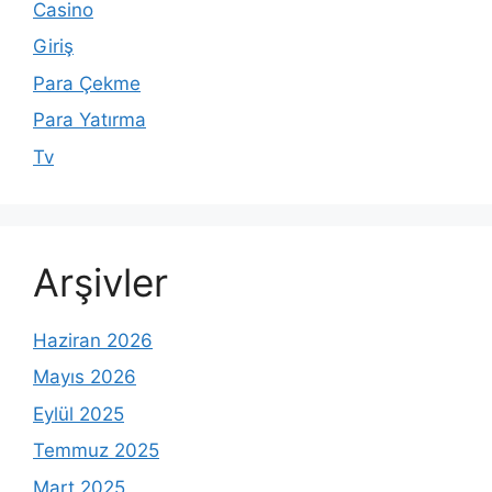
Casino
Giriş
Para Çekme
Para Yatırma
Tv
Arşivler
Haziran 2026
Mayıs 2026
Eylül 2025
Temmuz 2025
Mart 2025