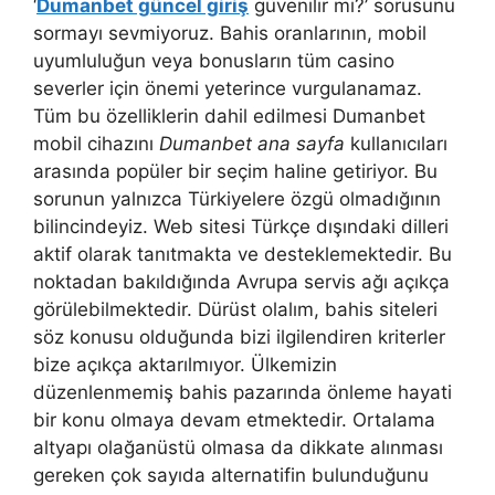
‘
Dumanbet güncel giriş
güvenilir mi?’ sorusunu
sormayı sevmiyoruz. Bahis oranlarının, mobil
uyumluluğun veya bonusların tüm casino
severler için önemi yeterince vurgulanamaz.
Tüm bu özelliklerin dahil edilmesi Dumanbet
mobil cihazını
Dumanbet ana sayfa
kullanıcıları
arasında popüler bir seçim haline getiriyor. Bu
sorunun yalnızca Türkiyelere özgü olmadığının
bilincindeyiz. Web sitesi Türkçe dışındaki dilleri
aktif olarak tanıtmakta ve desteklemektedir. Bu
noktadan bakıldığında Avrupa servis ağı açıkça
görülebilmektedir. Dürüst olalım, bahis siteleri
söz konusu olduğunda bizi ilgilendiren kriterler
bize açıkça aktarılmıyor. Ülkemizin
düzenlenmemiş bahis pazarında önleme hayati
bir konu olmaya devam etmektedir. Ortalama
altyapı olağanüstü olmasa da dikkate alınması
gereken çok sayıda alternatifin bulunduğunu