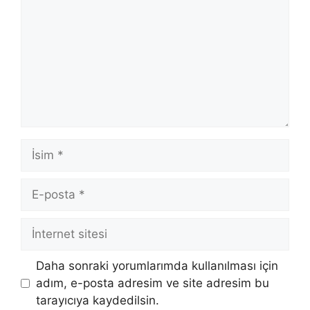
İsim
E-
posta
İnternet
sitesi
Daha sonraki yorumlarımda kullanılması için
adım, e-posta adresim ve site adresim bu
tarayıcıya kaydedilsin.