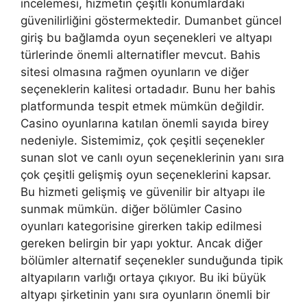
incelemesi, hizmetin çeşitli konumlardaki
güvenilirliğini göstermektedir. Dumanbet güncel
giriş bu bağlamda oyun seçenekleri ve altyapı
türlerinde önemli alternatifler mevcut. Bahis
sitesi olmasına rağmen oyunların ve diğer
seçeneklerin kalitesi ortadadır. Bunu her bahis
platformunda tespit etmek mümkün değildir.
Casino oyunlarına katılan önemli sayıda birey
nedeniyle. Sistemimiz, çok çeşitli seçenekler
sunan slot ve canlı oyun seçeneklerinin yanı sıra
çok çeşitli gelişmiş oyun seçeneklerini kapsar.
Bu hizmeti gelişmiş ve güvenilir bir altyapı ile
sunmak mümkün. diğer bölümler Casino
oyunları kategorisine girerken takip edilmesi
gereken belirgin bir yapı yoktur. Ancak diğer
bölümler alternatif seçenekler sunduğunda tipik
altyapıların varlığı ortaya çıkıyor. Bu iki büyük
altyapı şirketinin yanı sıra oyunların önemli bir