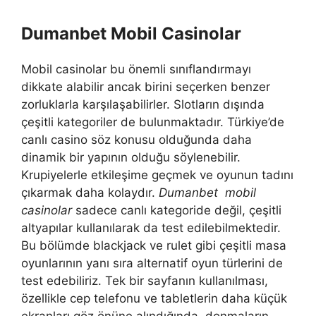
Dumanbet Mobil Casinolar
Mobil casinolar bu önemli sınıflandırmayı
dikkate alabilir ancak birini seçerken benzer
zorluklarla karşılaşabilirler. Slotların dışında
çeşitli kategoriler de bulunmaktadır. Türkiye’de
canlı casino söz konusu olduğunda daha
dinamik bir yapının olduğu söylenebilir.
Krupiyelerle etkileşime geçmek ve oyunun tadını
çıkarmak daha kolaydır.
Dumanbet mobil
casinolar
sadece canlı kategoride değil, çeşitli
altyapılar kullanılarak da test edilebilmektedir.
Bu bölümde blackjack ve rulet gibi çeşitli masa
oyunlarının yanı sıra alternatif oyun türlerini de
test edebiliriz. Tek bir sayfanın kullanılması,
özellikle cep telefonu ve tabletlerin daha küçük
ekranları göz önüne alındığında, donmaların