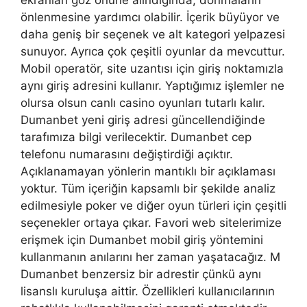
önlenmesine yardımcı olabilir. İçerik büyüyor ve
daha geniş bir seçenek ve alt kategori yelpazesi
sunuyor. Ayrıca çok çeşitli oyunlar da mevcuttur.
Mobil operatör, site uzantısı için giriş noktamızla
aynı giriş adresini kullanır. Yaptığımız işlemler ne
olursa olsun canlı casino oyunları tutarlı kalır.
Dumanbet yeni giriş adresi güncellendiğinde
tarafımıza bilgi verilecektir. Dumanbet cep
telefonu numarasını değiştirdiği açıktır.
Açıklanamayan yönlerin mantıklı bir açıklaması
yoktur. Tüm içeriğin kapsamlı bir şekilde analiz
edilmesiyle poker ve diğer oyun türleri için çeşitli
seçenekler ortaya çıkar. Favori web sitelerimize
erişmek için Dumanbet mobil giriş yöntemini
kullanmanın anılarını her zaman yaşatacağız. M
Dumanbet benzersiz bir adrestir çünkü aynı
lisanslı kuruluşa aittir. Özellikleri kullanıcılarının