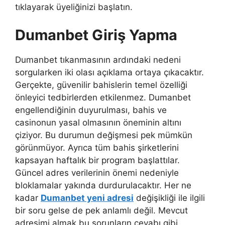
tıklayarak üyeliğinizi başlatın.
Dumanbet Giriş Yapma
Dumanbet tıkanmasının ardındaki nedeni
sorgularken iki olası açıklama ortaya çıkacaktır.
Gerçekte, güvenilir bahislerin temel özelliği
önleyici tedbirlerden etkilenmez. Dumanbet
engellendiğinin duyurulması, bahis ve
casinonun yasal olmasının öneminin altını
çiziyor. Bu durumun değişmesi pek mümkün
görünmüyor. Ayrıca tüm bahis şirketlerini
kapsayan haftalık bir program başlattılar.
Güncel adres verilerinin önemi nedeniyle
bloklamalar yakında durdurulacaktır. Her ne
kadar
Dumanbet yeni adresi
değişikliği ile ilgili
bir soru gelse de pek anlamlı değil. Mevcut
adresimi almak bu sorunların cevabı gibi