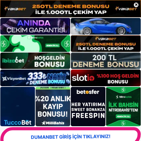
×
DUMANBET GİRİŞ İÇİN TIKLAYINIZ!