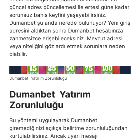
güncel adres güncellemesi ile ertesi güne kadar
sorunsuz bahis keyfini yaşayabilirsiniz.
Dumanbet şu anda nerede bulunuyor? Yeni giriş
adresini aldıktan sonra Dumanbet hesabınıza
zahmetsizce erişebileceksiniz. Mevcut adresi
veya niteliğini göz ardı etmek sorunlara neden
olabilir.
Dumanbet Yatırım Zorunluluğu
Dumanbet Yatırım
Zorunluluğu
Bu yöntemi uygulayarak Dumanbet
giremediğinizi açıkça belirtme zorunluluğundan
kurtulabilirsiniz. Ancak uyarı mesajı