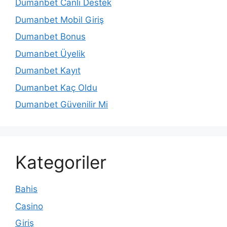
Dumanbet Canlı Destek
Dumanbet Mobil Giriş
Dumanbet Bonus
Dumanbet Üyelik
Dumanbet Kayıt
Dumanbet Kaç Oldu
Dumanbet Güvenilir Mi
Kategoriler
Bahis
Casino
Giriş