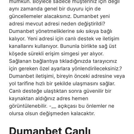
mümkün. Böylece sadece müşteriniz için değil
aynı zamanda genel bir duyuru için de
güncellemeler alacaksınız. Dumanbet yeni
adresi mevcut adresi neden değiştirildi?
Dumanbet yönetmeliklerine sıkı sıkıya bağlı
kalıyor. Yeni adresi için canlı destek ve iletişim
kanallarını kullanıyor. Bununla birlikte sağ üst
köşede sürekli erişim simgesi yer alıyor.
Sağlanan bağlantıya tıkladığınızda tarayıcınız
için gereken özel ayarlara yönlendirileceksiniz.?
Dumanbet iletişimi, bireyin önceki adresine veya
yol tarifine hızlı bir şekilde ulaşmasını sağlar.
Canlı desteğe ulaştıktan sonra güvenilir bir
kaynaktan aldığınız adres hemen
görüntülenebilir. -__ açıkçası bu önlemler ne
olursa olsun değişmeden kalacaktır.
Dumanbet Canlı