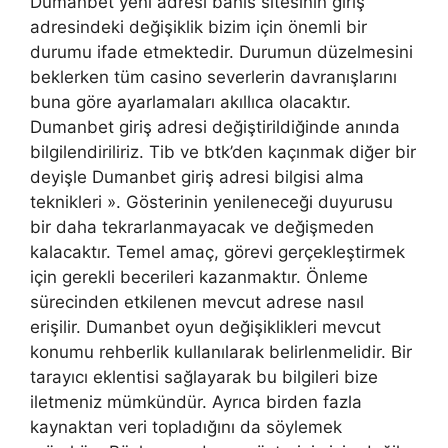
Dumanbet yeni adresi bahis sitesinin giriş
adresindeki değişiklik bizim için önemli bir
durumu ifade etmektedir. Durumun düzelmesini
beklerken tüm casino severlerin davranışlarını
buna göre ayarlamaları akıllıca olacaktır.
Dumanbet giriş adresi değiştirildiğinde anında
bilgilendiriliriz. Tib ve btk’den kaçınmak diğer bir
deyişle Dumanbet giriş adresi bilgisi alma
teknikleri ». Gösterinin yenileneceği duyurusu
bir daha tekrarlanmayacak ve değişmeden
kalacaktır. Temel amaç, görevi gerçekleştirmek
için gerekli becerileri kazanmaktır. Önleme
sürecinden etkilenen mevcut adrese nasıl
erişilir. Dumanbet oyun değişiklikleri mevcut
konumu rehberlik kullanılarak belirlenmelidir. Bir
tarayıcı eklentisi sağlayarak bu bilgileri bize
iletmeniz mümkündür. Ayrıca birden fazla
kaynaktan veri topladığını da söylemek