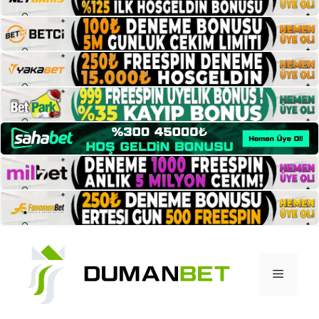
İçeriğe
atla
Menü